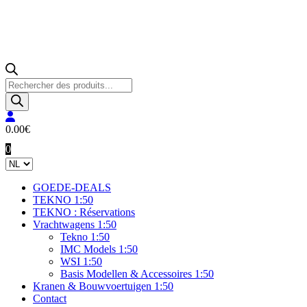
Producten
zoeken
0.00
€
0
GOEDE-DEALS
TEKNO 1:50
TEKNO : Réservations
Vrachtwagens 1:50
Tekno 1:50
IMC Models 1:50
WSI 1:50
Basis Modellen & Accessoires 1:50
Kranen & Bouwvoertuigen 1:50
Contact