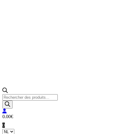
Producten
zoeken
0.00
€
0