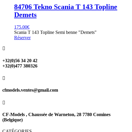
84706 Tekno Scania T 143 Topline
Demets
175.00
€
Scania T 143 Topline Semi benne "Demets"
Réserver

+32(0)56 34 20 42
+32(0)477 380326

cfmodels.ventes@gmail.com

CF-Models , Chaussée de Warneton, 28 7780 Comines
(Belgique)
CATÉGORIES