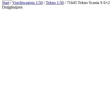
Start
/
Vrachtwagens 1:50
/
Tekno 1:50
/ 71645 Tekno Scania S 6×2
Duijghuijzen