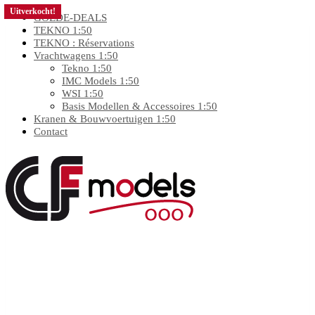
Uitverkocht!
Uitverkocht!
Uitverkocht!
Uitverkocht!
GOEDE-DEALS
TEKNO 1:50
TEKNO : Réservations
Vrachtwagens 1:50
Tekno 1:50
IMC Models 1:50
WSI 1:50
Basis Modellen & Accessoires 1:50
Kranen & Bouwvoertuigen 1:50
Contact