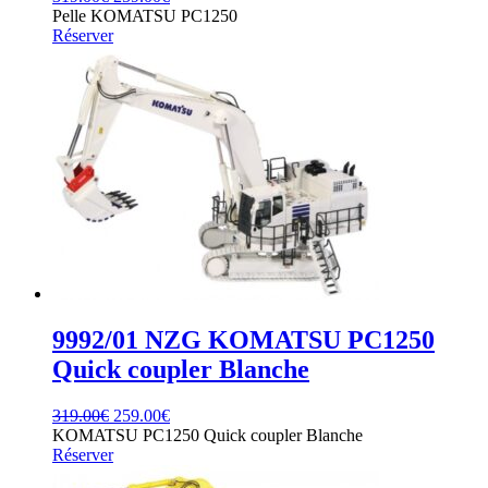
prijs
prijs
Pelle KOMATSU PC1250
was:
is:
Réserver
319.00€.
259.00€.
9992/01 NZG KOMATSU PC1250
Quick coupler Blanche
Oorspronkelijke
Huidige
319.00
€
259.00
€
prijs
prijs
KOMATSU PC1250 Quick coupler Blanche
was:
is:
Réserver
319.00€.
259.00€.