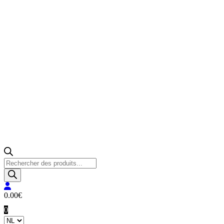
Producten
zoeken
0.00
€
0