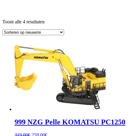
Gesorteerd
Toont alle 4 resultaten
op
nieuwste
999 NZG Pelle KOMATSU PC1250
Oorspronkelijke
Huidige
319.00
€
259.00
€