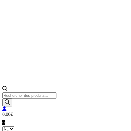
Producten
zoeken
0.00
€
0