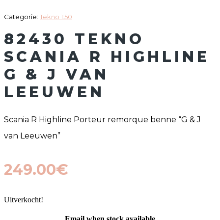
Categorie:
Tekno 1:50
82430 TEKNO
SCANIA R HIGHLINE
G & J VAN
LEEUWEN
Scania R Highline Porteur remorque benne “G & J
van Leeuwen”
249.00
€
Uitverkocht!
Email when stock available