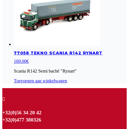
77058 TEKNO SCANIA R142 RYNART
169.00
€
Scania R142 Semi baché "Rynart"
Toevoegen aan winkelwagen

+32(0)56 34 20 42
+32(0)477 380326