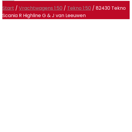
Start
/
Vrachtwagens 1:50
/
Tekno 1:50
/ 82430 Tekno
Scania R Highline G & J van Leeuwen