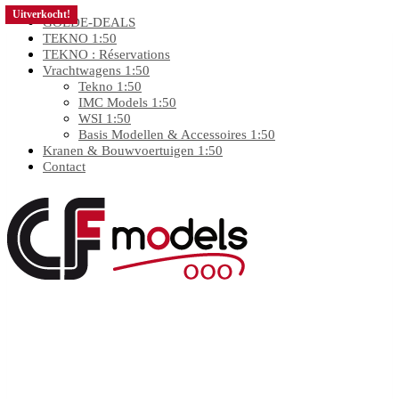
Uitverkocht!
GOEDE-DEALS
TEKNO 1:50
TEKNO : Réservations
Vrachtwagens 1:50
Tekno 1:50
IMC Models 1:50
WSI 1:50
Basis Modellen & Accessoires 1:50
Kranen & Bouwvoertuigen 1:50
Contact