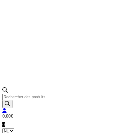
Producten
zoeken
0.00
€
0