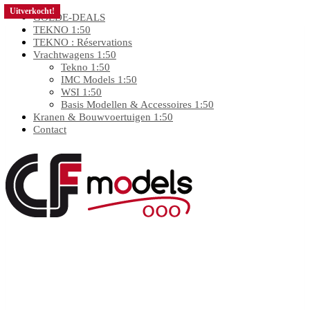
Uitverkocht!
GOEDE-DEALS
TEKNO 1:50
TEKNO : Réservations
Vrachtwagens 1:50
Tekno 1:50
IMC Models 1:50
WSI 1:50
Basis Modellen & Accessoires 1:50
Kranen & Bouwvoertuigen 1:50
Contact