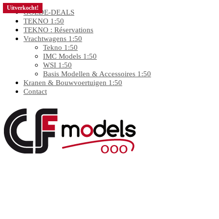
Uitverkocht!
GOEDE-DEALS
TEKNO 1:50
TEKNO : Réservations
Vrachtwagens 1:50
Tekno 1:50
IMC Models 1:50
WSI 1:50
Basis Modellen & Accessoires 1:50
Kranen & Bouwvoertuigen 1:50
Contact