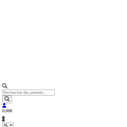
Producten
zoeken
0.00
€
0