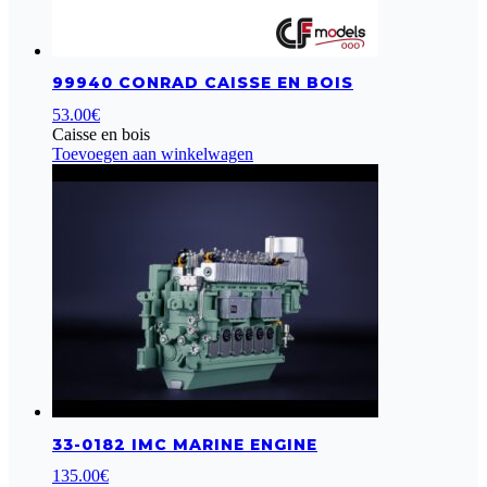
99940 CONRAD CAISSE EN BOIS
53.00
€
Caisse en bois
Toevoegen aan winkelwagen
33-0182 IMC MARINE ENGINE
135.00
€