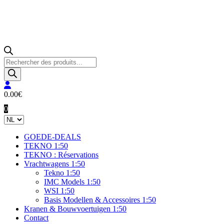
Producten
zoeken
0.00
€
0
GOEDE-DEALS
TEKNO 1:50
TEKNO : Réservations
Vrachtwagens 1:50
Tekno 1:50
IMC Models 1:50
WSI 1:50
Basis Modellen & Accessoires 1:50
Kranen & Bouwvoertuigen 1:50
Contact