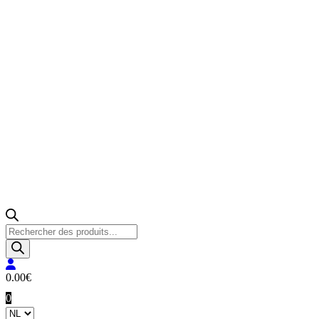
Producten
zoeken
0.00
€
0