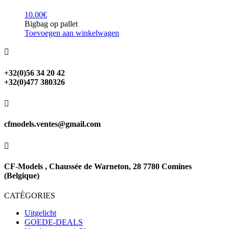
10.00
€
Bigbag op pallet
Toevoegen aan winkelwagen

+32(0)56 34 20 42
+32(0)477 380326

cfmodels.ventes@gmail.com

CF-Models , Chaussée de Warneton, 28 7780 Comines
(Belgique)
CATÉGORIES
Uitgelicht
GOEDE-DEALS