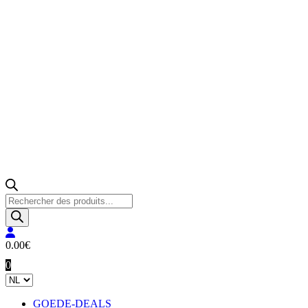
Producten
zoeken
0.00
€
0
GOEDE-DEALS