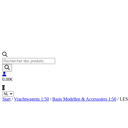
Producten
zoeken
0.00
€
0
Start
/
Vrachtwagens 1:50
/
Basis Modellen & Accessoires 1:50
/ LE