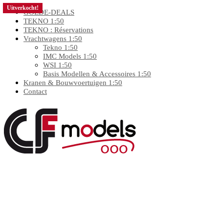
Uitverkocht!
Uitverkocht!
GOEDE-DEALS
TEKNO 1:50
TEKNO : Réservations
Vrachtwagens 1:50
Tekno 1:50
IMC Models 1:50
WSI 1:50
Basis Modellen & Accessoires 1:50
Kranen & Bouwvoertuigen 1:50
Contact