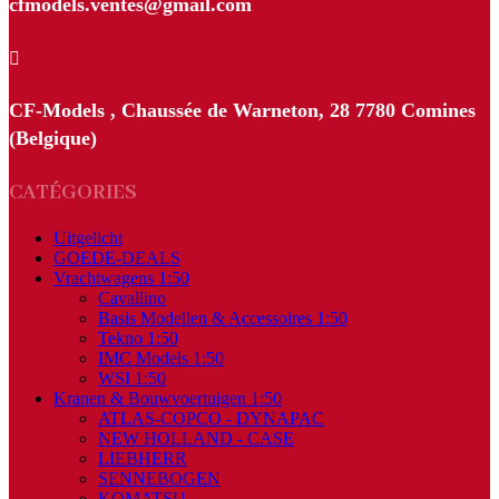
cfmodels.ventes@gmail.com

CF-Models , Chaussée de Warneton, 28 7780 Comines
(Belgique)
CATÉGORIES
Uitgelicht
GOEDE-DEALS
Vrachtwagens 1:50
Cavallino
Basis Modellen & Accessoires 1:50
Tekno 1:50
IMC Models 1:50
WSI 1:50
Kranen & Bouwvoertuigen 1:50
ATLAS-COPCO - DYNAPAC
NEW HOLLAND - CASE
LIEBHERR
SENNEBOGEN
KOMATSU