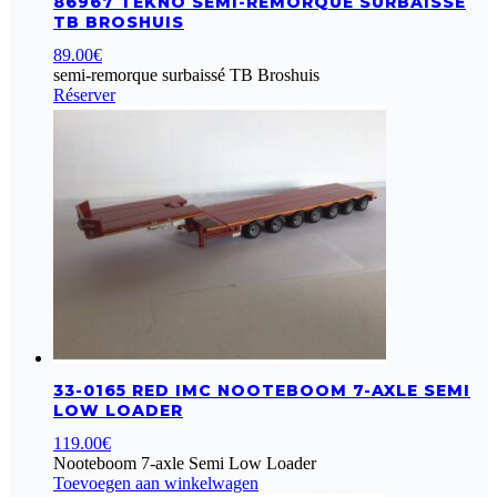
86967 TEKNO SEMI-REMORQUE SURBAISSÉ
TB BROSHUIS
89.00
€
semi-remorque surbaissé TB Broshuis
Réserver
33-0165 RED IMC NOOTEBOOM 7-AXLE SEMI
LOW LOADER
119.00
€
Nooteboom 7-axle Semi Low Loader
Toevoegen aan winkelwagen