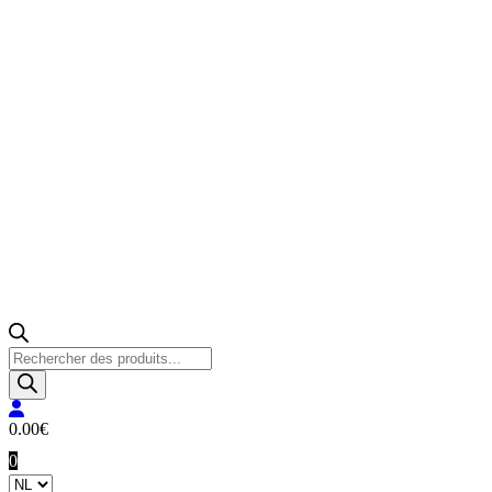
Producten
zoeken
0.00
€
0