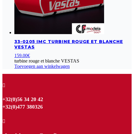
33-0205 IMC TURBINE ROUGE ET BLANCHE
VESTAS
159.00
€
turbine rouge et blanche VESTAS
Toevoegen aan winkelwagen

+32(0)56 34 20 42
+32(0)477 380326
