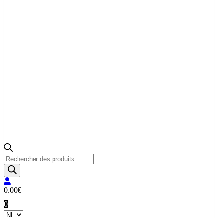
Producten
zoeken
0.00
€
0