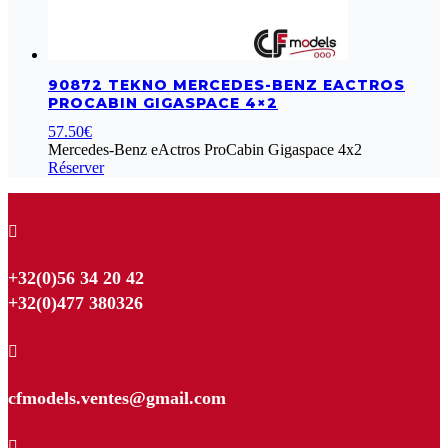
90872 TEKNO MERCEDES-BENZ EACTROS
PROCABIN GIGASPACE 4×2
57.50
€
Mercedes-Benz eActros ProCabin Gigaspace 4x2
Réserver

+32(0)56 34 20 42
+32(0)477 380326

cfmodels.ventes@gmail.com
