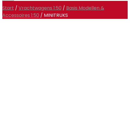
Start
/
Vrachtwagens 1:50
/
Basis Modellen &
Accessoires 1:50
/ MINITRUKS