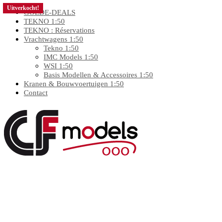
Uitverkocht!
Uitverkocht!
Uitverkocht!
Uitverkocht!
GOEDE-DEALS
TEKNO 1:50
TEKNO : Réservations
Vrachtwagens 1:50
Tekno 1:50
IMC Models 1:50
WSI 1:50
Basis Modellen & Accessoires 1:50
Kranen & Bouwvoertuigen 1:50
Contact