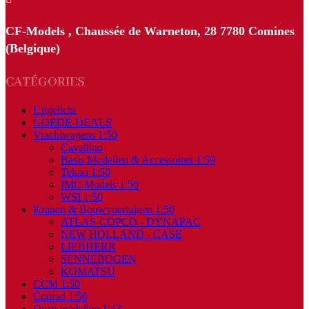
CF-Models , Chaussée de Warneton, 28 7780 Comines
(Belgique)
CATÉGORIES
Uitgelicht
GOEDE-DEALS
Vrachtwagens 1:50
Cavallino
Basis Modellen & Accessoires 1:50
Tekno 1:50
IMC Models 1:50
WSI 1:50
Kranen & Bouwvoertuigen 1:50
ATLAS-COPCO - DYNAPAC
NEW HOLLAND - CASE
LIEBHERR
SENNEBOGEN
KOMATSU
CCM 1:50
Conrad 1:50
Onze modellen 1:43