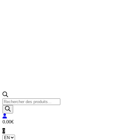
Products
search
0.00
€
0