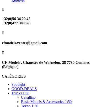
Réserver

+32(0)56 34 20 42
+32(0)477 380326

cfmodels.ventes@gmail.com

CF-Models , Chaussée de Warneton, 28 7780 Comines
(Belgique)
CATÉGORIES
Spotlight
GOOD-DEALS
Trucks 1:50
Cavallino
Basic Models & Accessories 1:50
Tekno 1:50