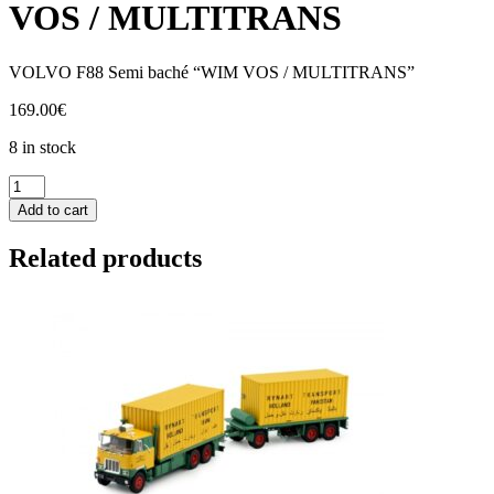
VOS / MULTITRANS
VOLVO F88 Semi baché “WIM VOS / MULTITRANS”
169.00
€
8 in stock
83204
Tekno
Add to cart
VOLVO
F88
Related products
WIM
VOS
/
MULTITRANS
quantity