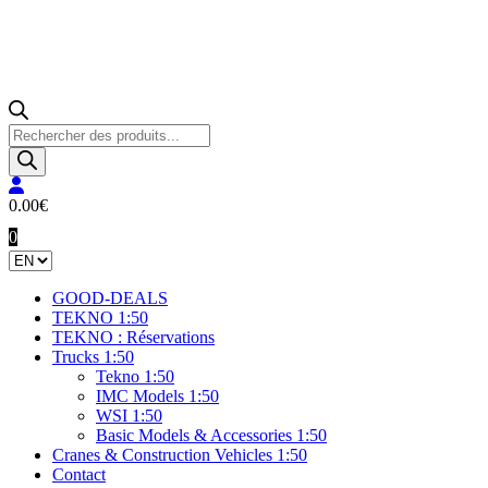
Products
search
0.00
€
0
GOOD-DEALS
TEKNO 1:50
TEKNO : Réservations
Trucks 1:50
Tekno 1:50
IMC Models 1:50
WSI 1:50
Basic Models & Accessories 1:50
Cranes & Construction Vehicles 1:50
Contact