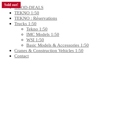
Sold out!
GOOD-DEALS
TEKNO 1:50
TEKNO : Réservations
Trucks 1:50
Tekno 1:50
IMC Models 1:50
WSI 1:50
Basic Models & Accessories 1:50
Cranes & Construction Vehicles 1:50
Contact