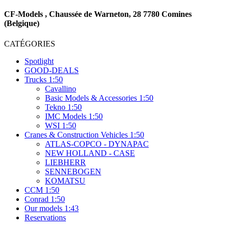
CF-Models , Chaussée de Warneton, 28 7780 Comines
(Belgique)
CATÉGORIES
Spotlight
GOOD-DEALS
Trucks 1:50
Cavallino
Basic Models & Accessories 1:50
Tekno 1:50
IMC Models 1:50
WSI 1:50
Cranes & Construction Vehicles 1:50
ATLAS-COPCO - DYNAPAC
NEW HOLLAND - CASE
LIEBHERR
SENNEBOGEN
KOMATSU
CCM 1:50
Conrad 1:50
Our models 1:43
Reservations