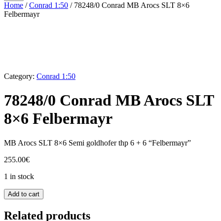
Home
/
Conrad 1:50
/ 78248/0 Conrad MB Arocs SLT 8×6
Felbermayr
Category:
Conrad 1:50
78248/0 Conrad MB Arocs SLT
8×6 Felbermayr
MB Arocs SLT 8×6 Semi goldhofer thp 6 + 6 “Felbermayr”
255.00
€
1 in stock
78248/0
Add to cart
Conrad
MB
Related products
Arocs