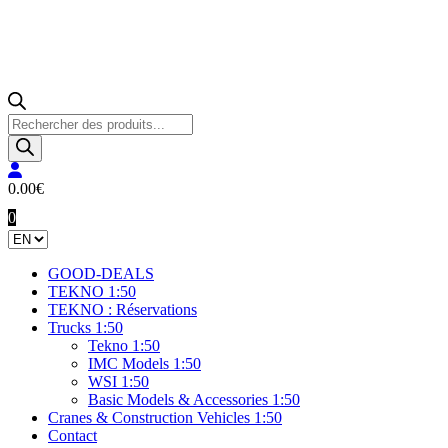
Products
search
0.00
€
0
GOOD-DEALS
TEKNO 1:50
TEKNO : Réservations
Trucks 1:50
Tekno 1:50
IMC Models 1:50
WSI 1:50
Basic Models & Accessories 1:50
Cranes & Construction Vehicles 1:50
Contact