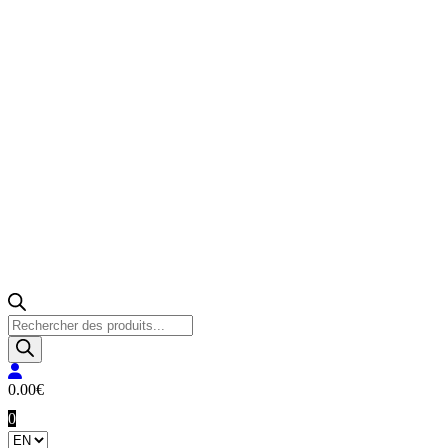
Products
search
0.00
€
0