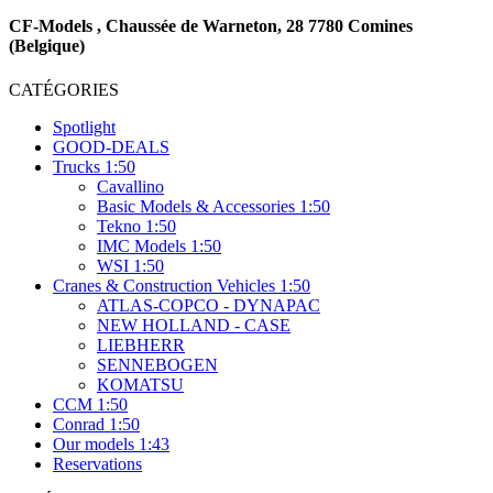
CF-Models , Chaussée de Warneton, 28 7780 Comines
(Belgique)
CATÉGORIES
Spotlight
GOOD-DEALS
Trucks 1:50
Cavallino
Basic Models & Accessories 1:50
Tekno 1:50
IMC Models 1:50
WSI 1:50
Cranes & Construction Vehicles 1:50
ATLAS-COPCO - DYNAPAC
NEW HOLLAND - CASE
LIEBHERR
SENNEBOGEN
KOMATSU
CCM 1:50
Conrad 1:50
Our models 1:43
Reservations