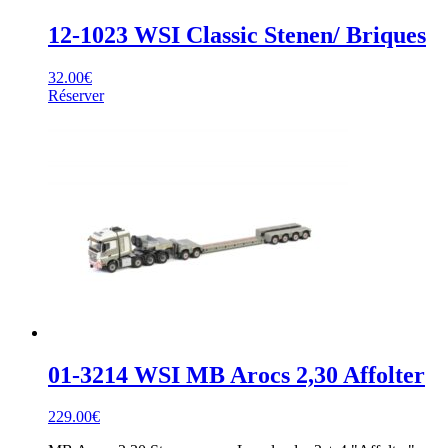
12-1023 WSI Classic Stenen/ Briques
32.00
€
Réserver
01-3214 WSI MB Arocs 2,30 Affolter
229.00
€