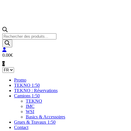
Recherche
de
produits
0.00
€
0
Promo
TEKNO 1:50
TEKNO : Réservations
Camions 1:50
TEKNO
IMC
WSI
Basics & Accessoires
Grues & Travaux 1:50
Contact