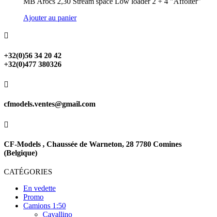
MB Arocs 2,30 Stream space Low loader 2 + 4 "Affolter"
Ajouter au panier

+32(0)56 34 20 42
+32(0)477 380326

cfmodels.ventes@gmail.com

CF-Models , Chaussée de Warneton, 28 7780 Comines
(Belgique)
CATÉGORIES
En vedette
Promo
Camions 1:50
Cavallino