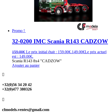
Promo !
32-0200 IMC Scania R143 CADZOW
159.00
€
Le prix initial était : 159.00€.
149.00
€
Le prix actuel
est : 149.00€.
Scania R143 8x4 "CADZOW"
Ajouter au panier

+32(0)56 34 20 42
+32(0)477 380326

cfmodels.ventes@gmail.com