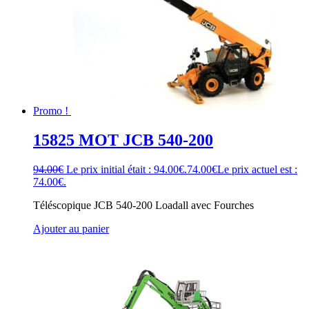
Promo !
15825 MOT JCB 540-200
94.00
€
Le prix initial était : 94.00€.
74.00
€
Le prix actuel est :
74.00€.
Téléscopique JCB 540-200 Loadall avec Fourches
Ajouter au panier