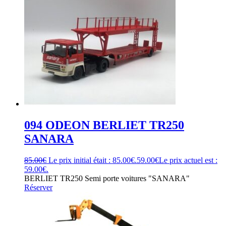
094 ODEON BERLIET TR250
SANARA
85.00
€
Le prix initial était : 85.00€.
59.00
€
Le prix actuel est :
59.00€.
BERLIET TR250 Semi porte voitures "SANARA"
Réserver