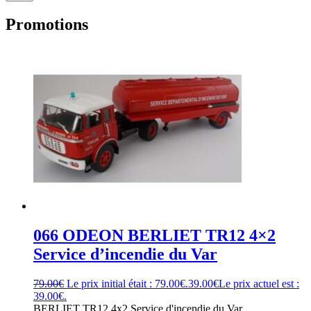
Promotions
066 ODEON BERLIET TR12 4×2
Service d’incendie du Var
79.00
€
Le prix initial était : 79.00€.
39.00
€
Le prix actuel est :
39.00€.
BERLIET TR12 4x2 Service d'incendie du Var