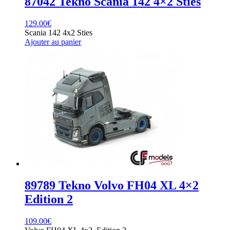
87042 Tekno Scania 142 4×2 Sties
129.00
€
Scania 142 4x2 Sties
Ajouter au panier
89789 Tekno Volvo FH04 XL 4×2
Edition 2
109.00
€