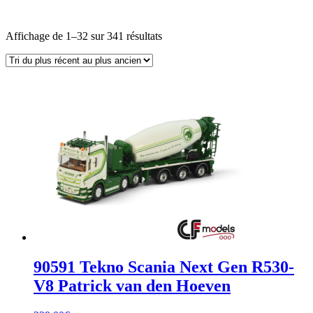
Trié
Affichage de 1–32 sur 341 résultats
du
plus
récent
au
plus
ancien
90591 Tekno Scania Next Gen R530-
V8 Patrick van den Hoeven