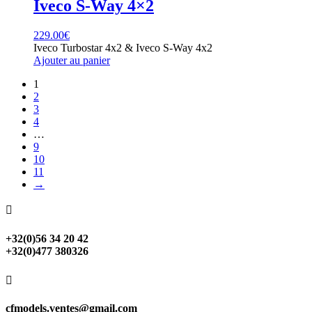
Iveco S-Way 4×2
229.00
€
Iveco Turbostar 4x2 & Iveco S-Way 4x2
Ajouter au panier
1
2
3
4
…
9
10
11
→

+32(0)56 34 20 42
+32(0)477 380326

cfmodels.ventes@gmail.com