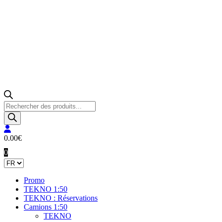
Recherche
de
produits
0.00
€
0
Promo
TEKNO 1:50
TEKNO : Réservations
Camions 1:50
TEKNO