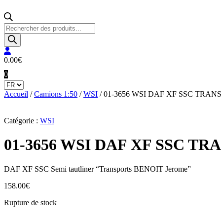
Recherche
de
produits
0.00
€
0
Accueil
/
Camions 1:50
/
WSI
/ 01-3656 WSI DAF XF SSC TRA
Catégorie :
WSI
01-3656 WSI DAF XF SSC T
DAF XF SSC Semi tautliner “Transports BENOIT Jerome”
158.00
€
Rupture de stock