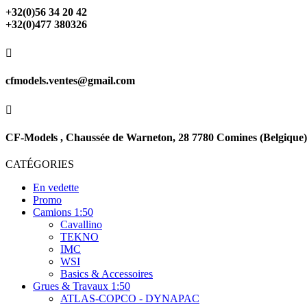
+32(0)56 34 20 42
+32(0)477 380326

cfmodels.ventes@gmail.com

CF-Models , Chaussée de Warneton, 28 7780 Comines (Belgique)
CATÉGORIES
En vedette
Promo
Camions 1:50
Cavallino
TEKNO
IMC
WSI
Basics & Accessoires
Grues & Travaux 1:50
ATLAS-COPCO - DYNAPAC