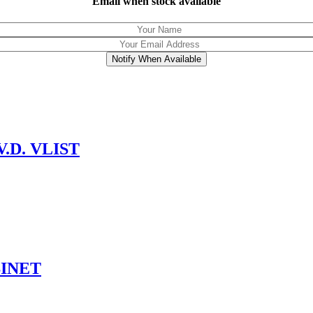
Email when stock available
Notify When Available
V.D. VLIST
BINET