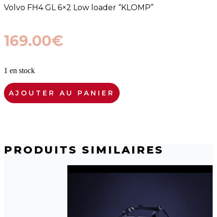
Volvo FH4 GL 6×2 Low loader “KLOMP”
169.00
€
1 en stock
quantité
AJOUTER AU PANIER
de
01-
3754
WSI
Volvo
FH4
PRODUITS SIMILAIRES
GL
KLOMP