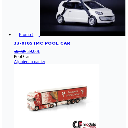
Promo !
33-0185 IMC POOL CAR
Le
Le
59.00
€
39.00
€
prix
prix
Pool Car
initial
actuel
Ajouter au panier
était :
est :
59.00€.
39.00€.