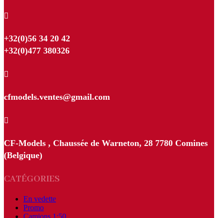

+32(0)56 34 20 42
+32(0)477 380326

cfmodels.ventes@gmail.com

CF-Models , Chaussée de Warneton, 28 7780 Comines
(Belgique)
CATÉGORIES
En vedette
Promo
Camions 1:50