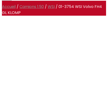
Accueil
/
Camions 1:50
/
WSI
/ 01-3754 WSI Volvo FH4
GL KLOMP