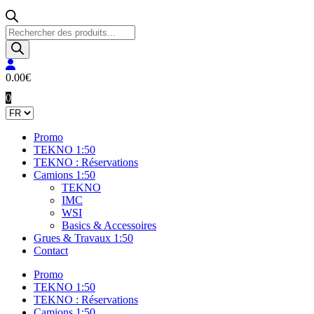
Recherche
de
produits
0.00
€
0
Promo
TEKNO 1:50
TEKNO : Réservations
Camions 1:50
TEKNO
IMC
WSI
Basics & Accessoires
Grues & Travaux 1:50
Contact
Promo
TEKNO 1:50
TEKNO : Réservations
Camions 1:50