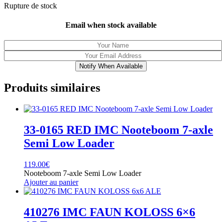
Rupture de stock
initial
actuel
était :
est :
149.00€.
69.00€.
Email when stock available
Notify When Available
Produits similaires
33-0165 RED IMC Nooteboom 7-axle
Semi Low Loader
119.00
€
Nooteboom 7-axle Semi Low Loader
Ajouter au panier
410276 IMC FAUN KOLOSS 6×6