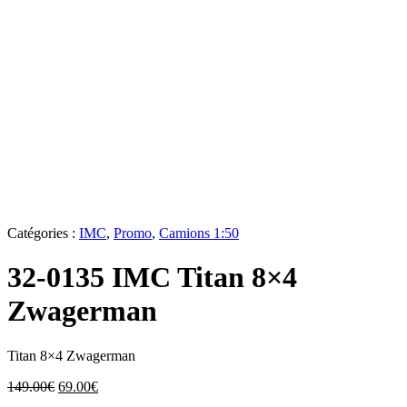
Catégories :
IMC
,
Promo
,
Camions 1:50
32-0135 IMC Titan 8×4
Zwagerman
Titan 8×4 Zwagerman
Le
Le
149.00
€
69.00
€
prix
prix