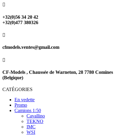

+32(0)56 34 20 42
+32(0)477 380326

cfmodels.ventes@gmail.com

CF-Models , Chaussée de Warneton, 28 7780 Comines
(Belgique)
CATÉGORIES
En vedette
Promo
Camions 1:50
Cavallino
TEKNO
IMC
WSI