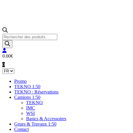
Recherche
de
produits
0.00
€
0
Promo
TEKNO 1:50
TEKNO : Réservations
Camions 1:50
TEKNO
IMC
WSI
Basics & Accessoires
Grues & Travaux 1:50
Contact