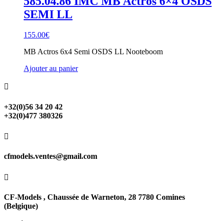
585.04.86 IMC MB Actros 6×4 OSDS
SEMI LL
155.00
€
MB Actros 6x4 Semi OSDS LL Nooteboom
Ajouter au panier

+32(0)56 34 20 42
+32(0)477 380326

cfmodels.ventes@gmail.com

CF-Models , Chaussée de Warneton, 28 7780 Comines
(Belgique)