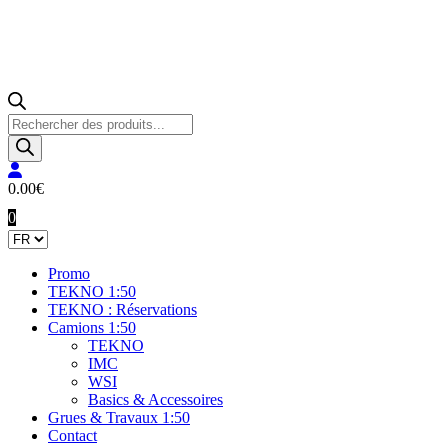
Recherche
de
produits
0.00
€
0
Promo
TEKNO 1:50
TEKNO : Réservations
Camions 1:50
TEKNO
IMC
WSI
Basics & Accessoires
Grues & Travaux 1:50
Contact