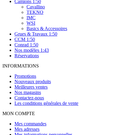
Camions 1:50
Cavallino
TEKNO
IMC
WSI
Basics & Accessoires
Grues & Travaux 1:50
CCM 1:50
Conrad 1:50
Nos modèles 1:43
Réservations
INFORMATIONS
Promotions
Nouveaux produits
Meilleures ventes
Nos magasins
Contactez-nous
Les conditions générales de vente
MON COMPTE
Mes commandes
Mes adresses
Mes informations personnelles