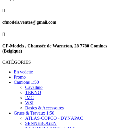

cfmodels.ventes@gmail.com

CF-Models , Chaussée de Warneton, 28 7780 Comines
(Belgique)
CATÉGORIES
En vedette
Promo
Camions 1:50
Cavallino
TEKNO
IMC
WSI
Basics & Accessoires
Grues & Travaux 1:50
ATLAS-COPCO - DYNAPAC
SENNEBOGEN