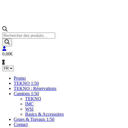
Recherche
de
produits
0.00
€
0
Promo
TEKNO 1:50
TEKNO : Réservations
Camions 1:50
TEKNO
IMC
WSI
Basics & Accessoires
Grues & Travaux 1:50
Contact