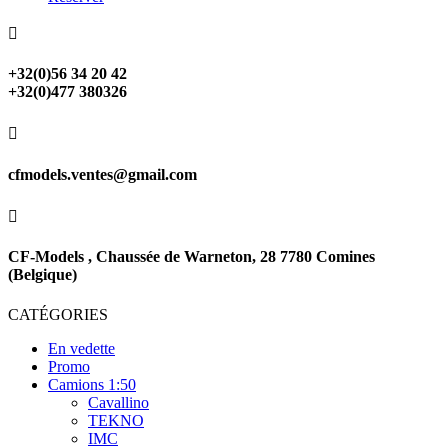

+32(0)56 34 20 42
+32(0)477 380326

cfmodels.ventes@gmail.com

CF-Models , Chaussée de Warneton, 28 7780 Comines
(Belgique)
CATÉGORIES
En vedette
Promo
Camions 1:50
Cavallino
TEKNO
IMC