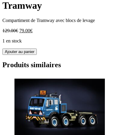
Tramway
Compartiment de Tramway avec blocs de levage
Le
Le
129.00
€
79.00
€
prix
prix
1 en stock
initial
actuel
était :
est :
quantité
Ajouter au panier
129.00€.
79.00€.
de
33-
Produits similaires
0183
IMC
Compartiment
de
Tramway