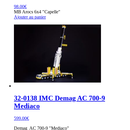
98.00
€
MB Arocs 6x4 "Capelle"
Ajouter au panier
32-0138 IMC Demag AC 700-9
Mediaco
599.00
€
Demag AC 700-9 "Mediaco"