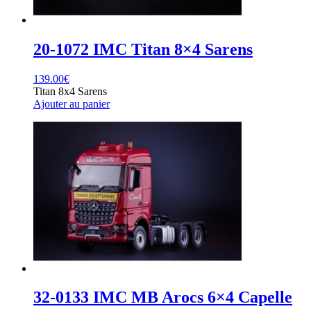
20-1072 IMC Titan 8×4 Sarens
139.00
€
Titan 8x4 Sarens
Ajouter au panier
32-0133 IMC MB Arocs 6×4 Capelle