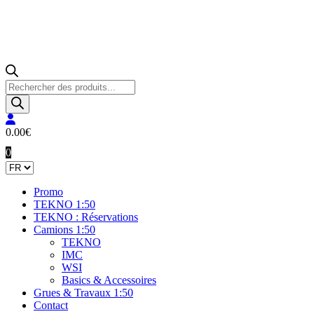
Recherche
de
produits
0.00
€
0
Promo
TEKNO 1:50
TEKNO : Réservations
Camions 1:50
TEKNO
IMC
WSI
Basics & Accessoires
Grues & Travaux 1:50
Contact