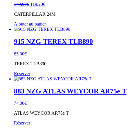
Le
Le
149.00
€
119.20
€
prix
prix
CATERPILLAR 24M
initial
actuel
était :
est :
Ajouter au panier
149.00€.
119.20€.
915 NZG TEREX TLB890
85.00
€
TEREX TLB890
Réserver
883 NZG ATLAS WEYCOR AR75e T
74.00
€
ATLAS WEYCOR AR75e T
Réserver