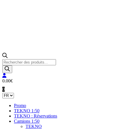
Recherche
de
produits
0.00
€
0
Promo
TEKNO 1:50
TEKNO : Réservations
Camions 1:50
TEKNO