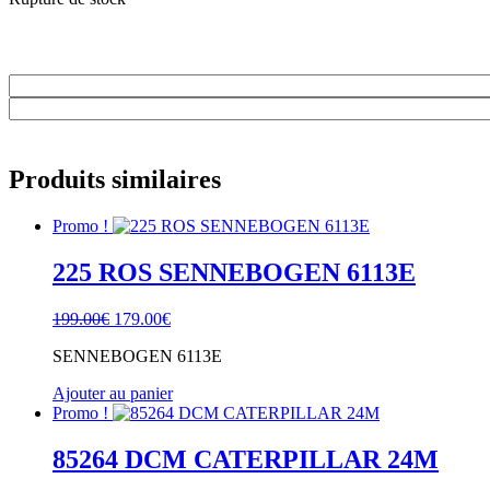
Produits similaires
Promo !
225 ROS SENNEBOGEN 6113E
Le
Le
199.00
€
179.00
€
prix
prix
SENNEBOGEN 6113E
initial
actuel
était :
est :
Ajouter au panier
199.00€.
179.00€.
Promo !
85264 DCM CATERPILLAR 24M