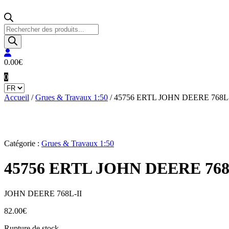
Recherche
de
produits
0.00
€
0
Accueil
/
Grues & Travaux 1:50
/ 45756 ERTL JOHN DEERE 768L-
Catégorie :
Grues & Travaux 1:50
45756 ERTL JOHN DEERE 768
JOHN DEERE 768L-II
82.00
€
Rupture de stock