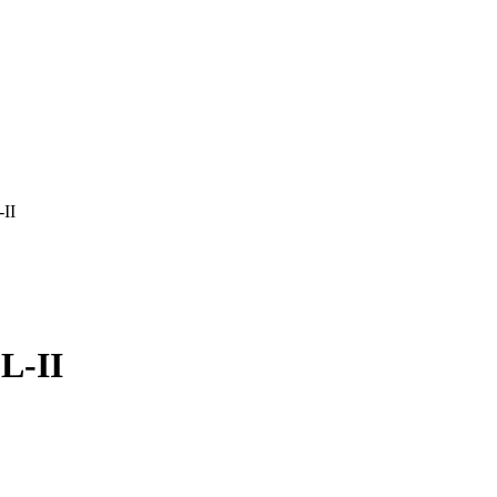
II
L-II