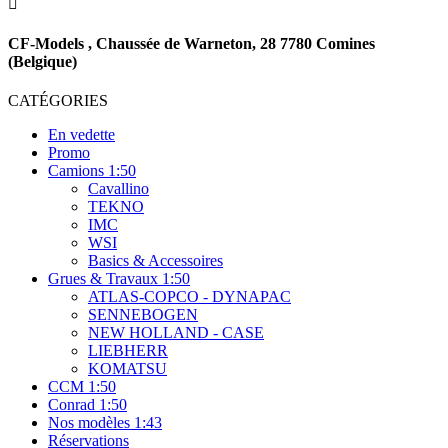

CF-Models , Chaussée de Warneton, 28 7780 Comines
(Belgique)
CATÉGORIES
En vedette
Promo
Camions 1:50
Cavallino
TEKNO
IMC
WSI
Basics & Accessoires
Grues & Travaux 1:50
ATLAS-COPCO - DYNAPAC
SENNEBOGEN
NEW HOLLAND - CASE
LIEBHERR
KOMATSU
CCM 1:50
Conrad 1:50
Nos modèles 1:43
Réservations