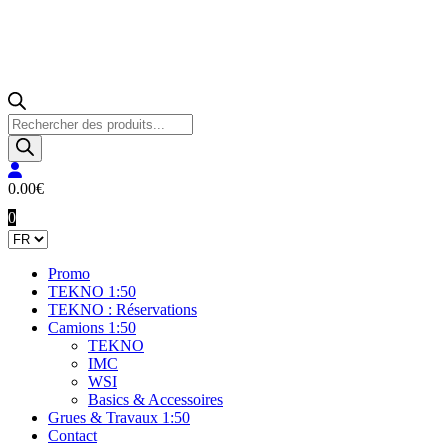
Recherche
de
produits
0.00
€
0
Promo
TEKNO 1:50
TEKNO : Réservations
Camions 1:50
TEKNO
IMC
WSI
Basics & Accessoires
Grues & Travaux 1:50
Contact