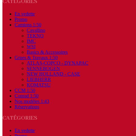
CATÉGORIES
En vedette
Promo
Camions 1:50
Cavallino
TEKNO
IMC
WSI
Basics & Accessoires
Grues & Travaux 1:50
ATLAS-COPCO - DYNAPAC
SENNEBOGEN
NEW HOLLAND - CASE
LIEBHERR
KOMATSU
CCM 1:50
Conrad 1:50
Nos modèles 1:43
Réservations
CATÉGORIES
En vedette
Promo