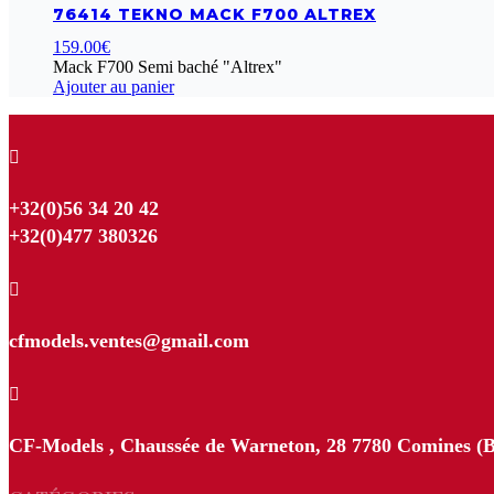
76414 TEKNO MACK F700 ALTREX
159.00
€
Mack F700 Semi baché "Altrex"
Ajouter au panier

+32(0)56 34 20 42
+32(0)477 380326

cfmodels.ventes@gmail.com

CF-Models , Chaussée de Warneton, 28 7780 Comines (B