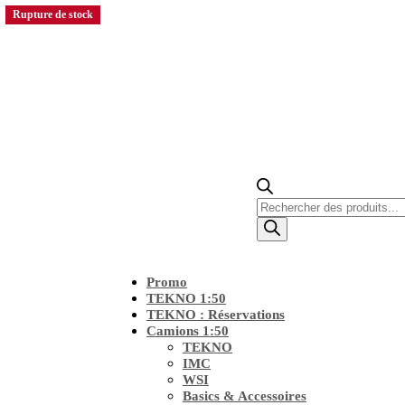
Rupture de stock
Rupture de stock
Recherche
de
produits
Promo
TEKNO 1:50
TEKNO : Réservations
Camions 1:50
TEKNO
IMC
WSI
Basics & Accessoires