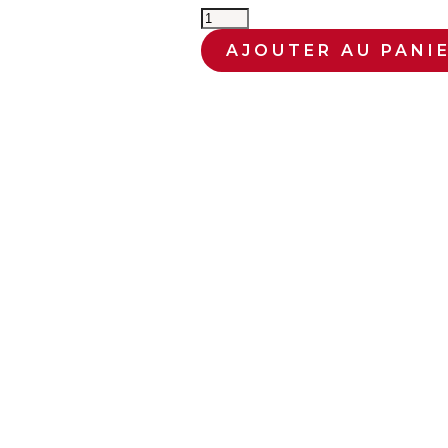
quantité
de
AJOUTER AU PANI
75065
Tekno
Scania
R
Gahne
Akeri