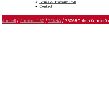
Grues & Travaux 1:50
Contact
Accueil
/
Camions 1:50
/
TEKNO
/ 75065 Tekno Scania R 