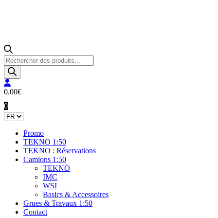
Recherche
de
produits
0.00
€
0
Promo
TEKNO 1:50
TEKNO : Réservations
Camions 1:50
TEKNO
IMC
WSI
Basics & Accessoires
Grues & Travaux 1:50
Contact