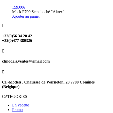
159.00
€
Mack F700 Semi baché "Altrex"
Ajouter au panier

+32(0)56 34 20 42
+32(0)477 380326

cfmodels.ventes@gmail.com

CF-Models , Chaussée de Warneton, 28 7780 Comines
(Belgique)
CATÉGORIES
En vedette
Promo