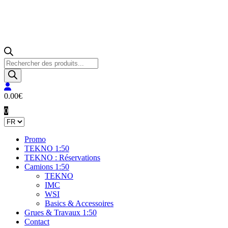
Recherche
de
produits
0.00
€
0
Promo
TEKNO 1:50
TEKNO : Réservations
Camions 1:50
TEKNO
IMC
WSI
Basics & Accessoires
Grues & Travaux 1:50
Contact