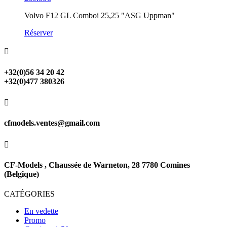
Volvo F12 GL Comboi 25,25 "ASG Uppman"
Réserver

+32(0)56 34 20 42
+32(0)477 380326

cfmodels.ventes@gmail.com

CF-Models , Chaussée de Warneton, 28 7780 Comines
(Belgique)
CATÉGORIES
En vedette
Promo