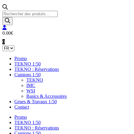
Recherche
de
produits
0.00
€
0
Promo
TEKNO 1:50
TEKNO : Réservations
Camions 1:50
TEKNO
IMC
WSI
Basics & Accessoires
Grues & Travaux 1:50
Contact
Promo
TEKNO 1:50
TEKNO : Réservations
Camions 1:50