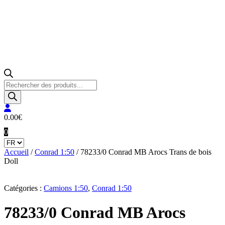
Recherche
de
produits
0.00
€
0
Accueil
/
Conrad 1:50
/ 78233/0 Conrad MB Arocs Trans de bois
Doll
Catégories :
Camions 1:50
,
Conrad 1:50
78233/0 Conrad MB Arocs