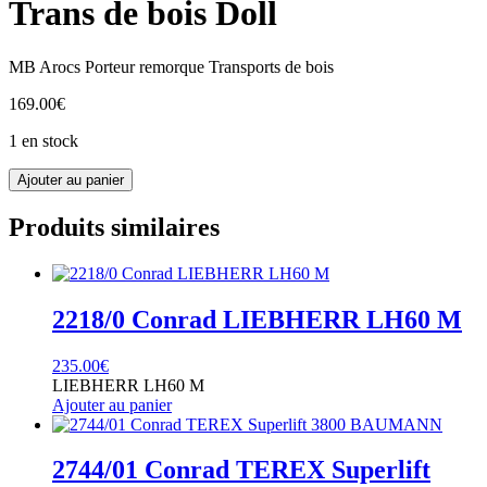
Trans de bois Doll
MB Arocs Porteur remorque Transports de bois
169.00
€
1 en stock
quantité
Ajouter au panier
de
78233/0
Produits similaires
Conrad
MB
Arocs
Trans
de
2218/0 Conrad LIEBHERR LH60 M
bois
Doll
235.00
€
LIEBHERR LH60 M
Ajouter au panier
2744/01 Conrad TEREX Superlift