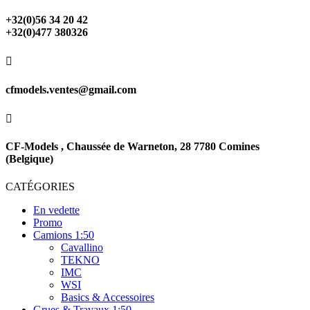
+32(0)56 34 20 42
+32(0)477 380326

cfmodels.ventes@gmail.com

CF-Models , Chaussée de Warneton, 28 7780 Comines
(Belgique)
CATÉGORIES
En vedette
Promo
Camions 1:50
Cavallino
TEKNO
IMC
WSI
Basics & Accessoires
Grues & Travaux 1:50