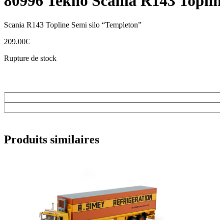
80996 Tekno Scania R143 Topli
Scania R143 Topline Semi silo “Templeton”
209.00
€
Rupture de stock
Produits similaires