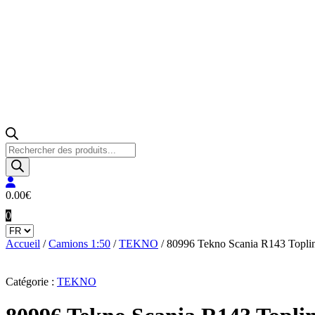
Recherche
de
produits
0.00
€
0
Accueil
/
Camions 1:50
/
TEKNO
/ 80996 Tekno Scania R143 Topli
Catégorie :
TEKNO