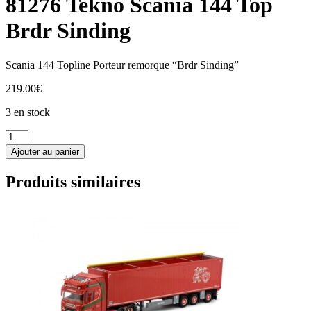
81276 Tekno Scania 144 Top
Brdr Sinding
Scania 144 Topline Porteur remorque “Brdr Sinding”
219.00
€
3 en stock
quantité
de
Ajouter au panier
81276
Tekno
Produits similaires
Scania
144
Top
Brdr
Sinding