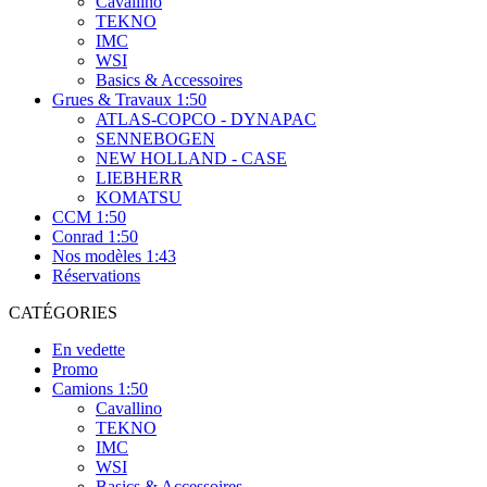
Cavallino
TEKNO
IMC
WSI
Basics & Accessoires
Grues & Travaux 1:50
ATLAS-COPCO - DYNAPAC
SENNEBOGEN
NEW HOLLAND - CASE
LIEBHERR
KOMATSU
CCM 1:50
Conrad 1:50
Nos modèles 1:43
Réservations
CATÉGORIES
En vedette
Promo
Camions 1:50
Cavallino
TEKNO
IMC
WSI
Basics & Accessoires