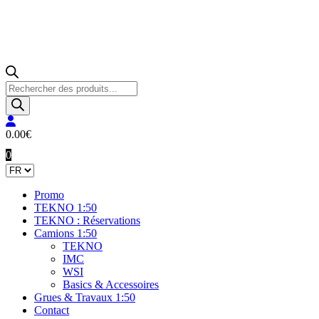
Recherche
de
produits
0.00
€
0
Promo
TEKNO 1:50
TEKNO : Réservations
Camions 1:50
TEKNO
IMC
WSI
Basics & Accessoires
Grues & Travaux 1:50
Contact