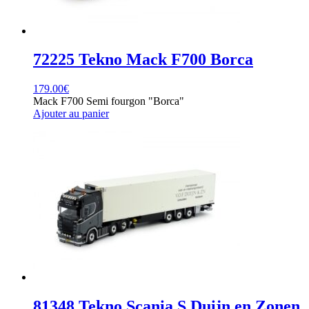
72225 Tekno Mack F700 Borca
179.00
€
Mack F700 Semi fourgon "Borca"
Ajouter au panier
81348 Tekno Scania S Duijn en Zonen