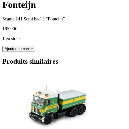
Fonteijn
Scania 141 Semi baché “Fonteijn”
165.00
€
1 en stock
quantité
Ajouter au panier
de
81886
Produits similaires
Tekno
Scania
141
Fonteijn