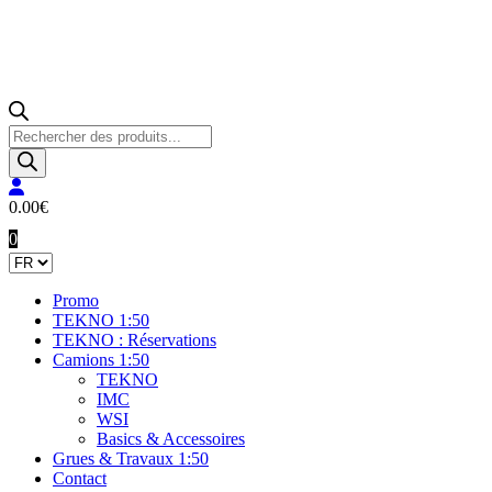
Recherche
de
produits
0.00
€
0
Promo
TEKNO 1:50
TEKNO : Réservations
Camions 1:50
TEKNO
IMC
WSI
Basics & Accessoires
Grues & Travaux 1:50
Contact