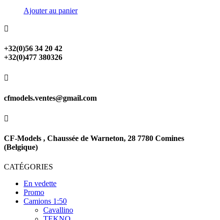
Ajouter au panier

+32(0)56 34 20 42
+32(0)477 380326

cfmodels.ventes@gmail.com

CF-Models , Chaussée de Warneton, 28 7780 Comines
(Belgique)
CATÉGORIES
En vedette
Promo
Camions 1:50
Cavallino
TEKNO