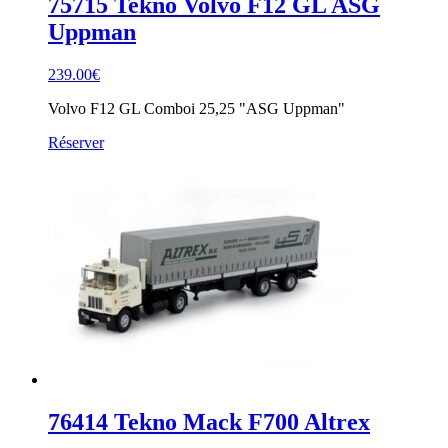
75715 Tekno Volvo F12 GL ASG
Uppman
239.00
€
Volvo F12 GL Comboi 25,25 "ASG Uppman"
Réserver
76414 Tekno Mack F700 Altrex