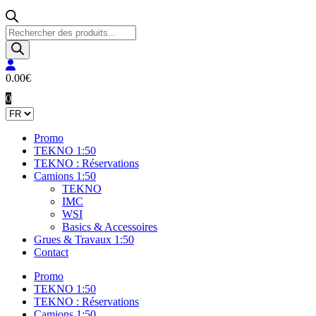
Recherche
de
produits
0.00
€
0
Promo
TEKNO 1:50
TEKNO : Réservations
Camions 1:50
TEKNO
IMC
WSI
Basics & Accessoires
Grues & Travaux 1:50
Contact
Promo
TEKNO 1:50
TEKNO : Réservations
Camions 1:50