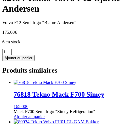
Andersen
Volvo F12 Semi frigo “Bjarne Andersen”
175.00
€
6 en stock
quantité
de
Ajouter au panier
82194
Tekno
Produits similaires
Volvo
F12
Bjarne
Andersen
76818 Tekno Mack F700 Simey
165.00
€
Mack F700 Semi frigo "Simey Refrigeration"
Ajouter au panier