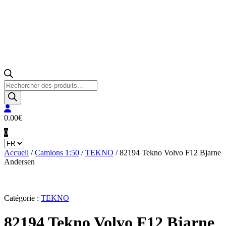
Recherche
de
produits
0.00
€
0
Accueil
/
Camions 1:50
/
TEKNO
/ 82194 Tekno Volvo F12 Bjarne
Andersen
Catégorie :
TEKNO
82194 Tekno Volvo F12 Bjarne