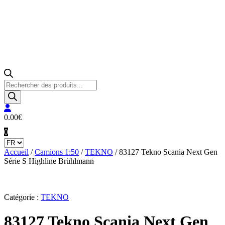
Recherche
de
produits
0.00
€
0
Accueil
/
Camions 1:50
/
TEKNO
/ 83127 Tekno Scania Next Gen
Série S Highline Brühlmann
Catégorie :
TEKNO
83127 Tekno Scania Next Gen