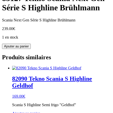
Série S Highline Brühlmann
Scania Next Gen Série S Highline Brühlmann
239.00
€
1 en stock
quantité
Ajouter au panier
de
83127
Produits similaires
Tekno
Scania
Next
Gen
Série
82090 Tekno Scania S Highline
S
Geldhof
Highline
Brühlmann
169.00
€
Scania S Highline Semi frigo "Geldhof"