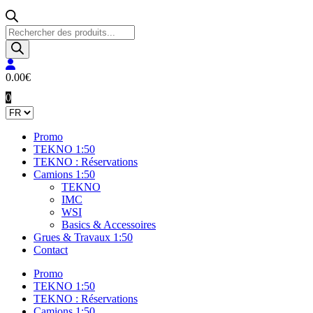
Recherche
de
produits
0.00
€
0
Promo
TEKNO 1:50
TEKNO : Réservations
Camions 1:50
TEKNO
IMC
WSI
Basics & Accessoires
Grues & Travaux 1:50
Contact
Promo
TEKNO 1:50
TEKNO : Réservations
Camions 1:50