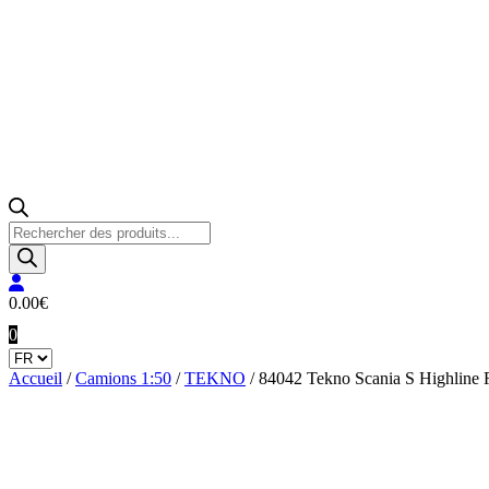
Recherche
de
produits
0.00
€
0
Accueil
/
Camions 1:50
/
TEKNO
/ 84042 Tekno Scania S Highline