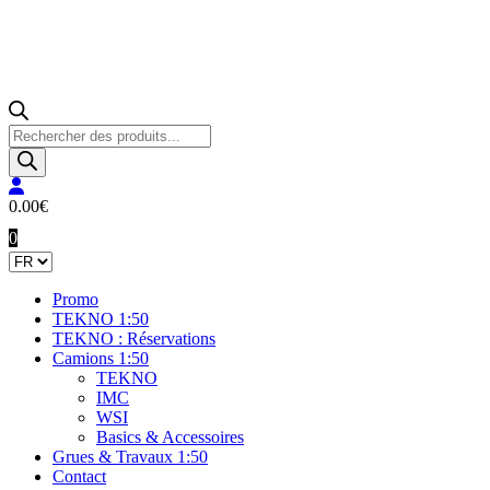
Recherche
de
produits
0.00
€
0
Promo
TEKNO 1:50
TEKNO : Réservations
Camions 1:50
TEKNO
IMC
WSI
Basics & Accessoires
Grues & Travaux 1:50
Contact