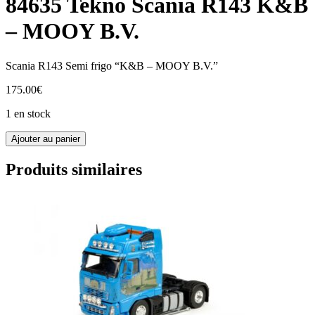
84635 Tekno Scania R143 K&B
– MOOY B.V.
Scania R143 Semi frigo “K&B – MOOY B.V.”
175.00
€
1 en stock
quantité
Ajouter au panier
de
84635
Produits similaires
Tekno
Scania
R143
K&B
-
MOOY
B.V.