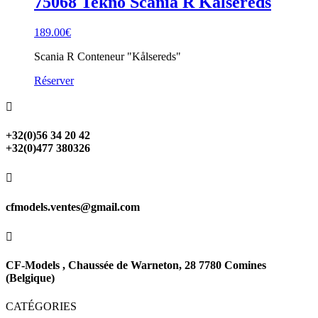
75068 Tekno Scania R Kålsereds
189.00
€
Scania R Conteneur "Kålsereds"
Réserver

+32(0)56 34 20 42
+32(0)477 380326

cfmodels.ventes@gmail.com

CF-Models , Chaussée de Warneton, 28 7780 Comines
(Belgique)
CATÉGORIES