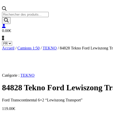
Recherche
de
produits
0.00
€
0
Accueil
/
Camions 1:50
/
TEKNO
/ 84828 Tekno Ford Lewiszong Tr
Catégorie :
TEKNO
84828 Tekno Ford Lewiszong Tr
Ford Transcontinental 6×2 “Lewiszong Transport”
119.00
€