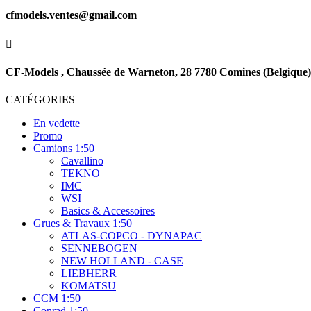
cfmodels.ventes@gmail.com

CF-Models , Chaussée de Warneton, 28 7780 Comines (Belgique)
CATÉGORIES
En vedette
Promo
Camions 1:50
Cavallino
TEKNO
IMC
WSI
Basics & Accessoires
Grues & Travaux 1:50
ATLAS-COPCO - DYNAPAC
SENNEBOGEN
NEW HOLLAND - CASE
LIEBHERR
KOMATSU
CCM 1:50
Conrad 1:50