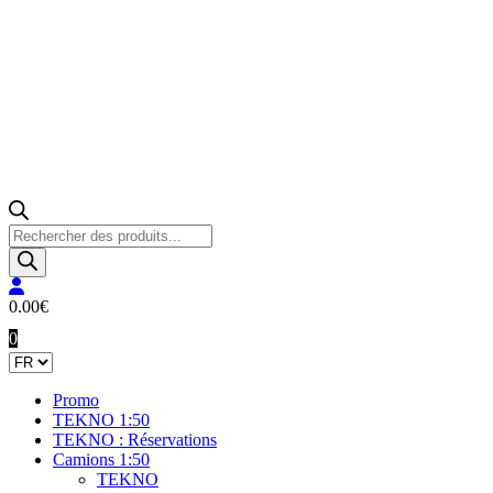
Recherche
de
produits
0.00
€
0
Promo
TEKNO 1:50
TEKNO : Réservations
Camions 1:50
TEKNO