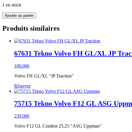
1 en stock
quantité
Ajouter au panier
de
84828
Produits similaires
Tekno
Ford
Lewiszong
Transport
67631 Tekno Volvo FH GL/XL JP Trac
100.00
€
Volvo FH GL/XL "JP Traction"
Réserver
75715 Tekno Volvo F12 GL ASG Upp
239.00
€
Volvo F12 GL Comboi 25,25 "ASG Uppman"