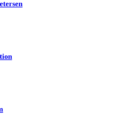
etersen
tion
m