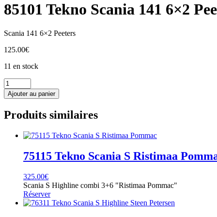
85101 Tekno Scania 141 6×2 Pee
Scania 141 6×2 Peeters
125.00
€
11 en stock
quantité
de
Ajouter au panier
85101
Tekno
Produits similaires
Scania
141
6x2
Peeters
75115 Tekno Scania S Ristimaa Pomm
325.00
€
Scania S Highline combi 3+6 "Ristimaa Pommac"
Réserver