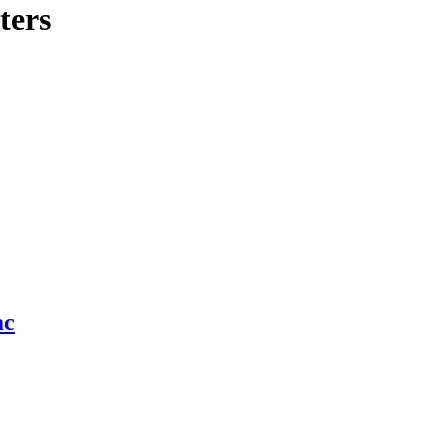
ters
ac