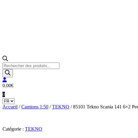
Recherche
de
produits
0.00
€
0
Accueil
/
Camions 1:50
/
TEKNO
/ 85101 Tekno Scania 141 6×2 Pee
Catégorie :
TEKNO