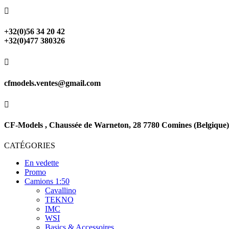

+32(0)56 34 20 42
+32(0)477 380326

cfmodels.ventes@gmail.com

CF-Models , Chaussée de Warneton, 28 7780 Comines (Belgique)
CATÉGORIES
En vedette
Promo
Camions 1:50
Cavallino
TEKNO
IMC
WSI
Basics & Accessoires