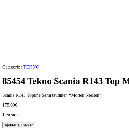
Catégorie :
TEKNO
85454 Tekno Scania R143 Top M
Scania R143 Topline Semi tautliner “Morten Nielsen”
175.00
€
1 en stock
quantité
Ajouter au panier