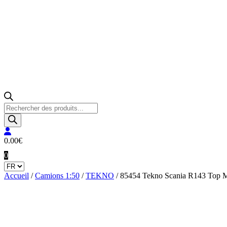
Recherche
de
produits
0.00
€
0
Accueil
/
Camions 1:50
/
TEKNO
/ 85454 Tekno Scania R143 Top M