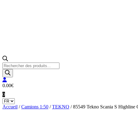
Recherche
de
produits
0.00
€
0
Accueil
/
Camions 1:50
/
TEKNO
/ 85549 Tekno Scania S Highline 