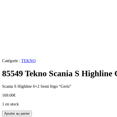
Catégorie :
TEKNO
85549 Tekno Scania S Highline 
Scania S Highline 6×2 Semi frigo “Geris”
169.00
€
1 en stock
quantité
Ajouter au panier