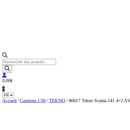
Recherche
de
produits
0.00
€
0
Accueil
/
Camions 1:50
/
TEKNO
/ 86017 Tekno Scania 141 4×2 AS