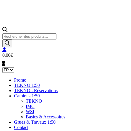
Recherche
de
produits
0.00
€
0
Promo
TEKNO 1:50
TEKNO : Réservations
Camions 1:50
TEKNO
IMC
WSI
Basics & Accessoires
Grues & Travaux 1:50
Contact