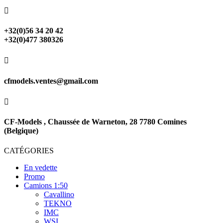

+32(0)56 34 20 42
+32(0)477 380326

cfmodels.ventes@gmail.com

CF-Models , Chaussée de Warneton, 28 7780 Comines
(Belgique)
CATÉGORIES
En vedette
Promo
Camions 1:50
Cavallino
TEKNO
IMC
WSI