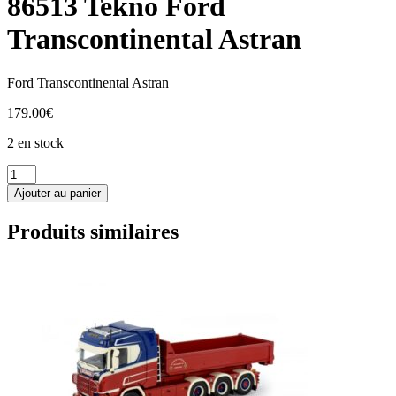
86513 Tekno Ford
Transcontinental Astran
Ford Transcontinental Astran
179.00
€
2 en stock
quantité
de
Ajouter au panier
86513
Tekno
Produits similaires
Ford
Transcontinental
Astran