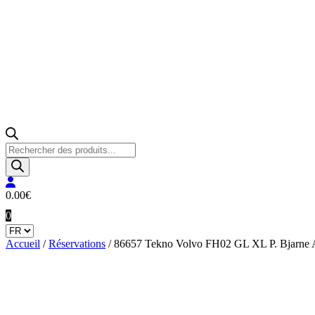
Recherche
de
produits
0.00
€
0
Accueil
/
Réservations
/ 86657 Tekno Volvo FH02 GL XL P. Bjarne 