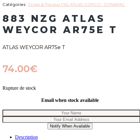
Catégories :
Grues & Travaux 1:50
,
ATLAS-COPCO - DYNAPAC
883 NZG ATLAS
WEYCOR AR75E T
ATLAS WEYCOR AR75e T
74.00
€
Rupture de stock
Email when stock available
Notify When Available
Description