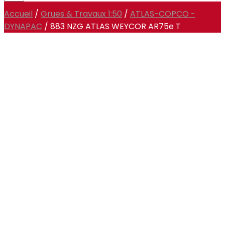
Accueil
/
Grues & Travaux 1:50
/
ATLAS-COPCO -
DYNAPAC
/ 883 NZG ATLAS WEYCOR AR75e T