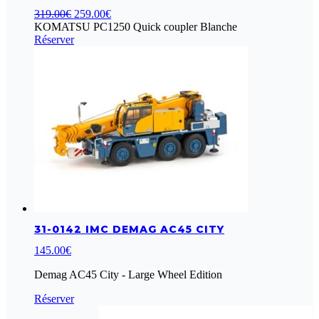
Le
Le
319.00
€
259.00
€
prix
prix
KOMATSU PC1250 Quick coupler Blanche
initial
actuel
Réserver
était :
est :
319.00€.
259.00€.
31-0142 IMC DEMAG AC45 CITY
145.00
€
Demag AC45 City - Large Wheel Edition
Réserver