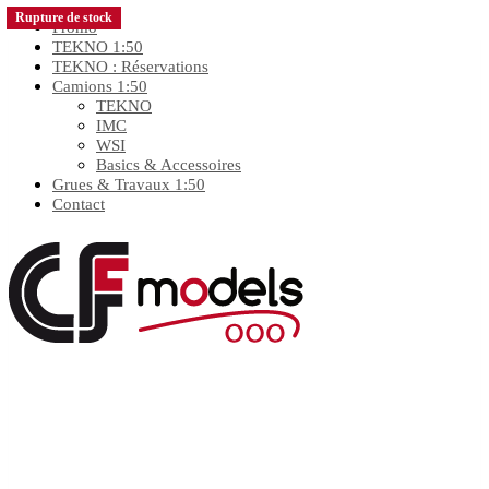
Rupture de stock
Rupture de stock
Rupture de stock
Promo
TEKNO 1:50
TEKNO : Réservations
Camions 1:50
TEKNO
IMC
WSI
Basics & Accessoires
Grues & Travaux 1:50
Contact