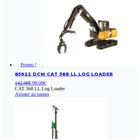
Promo !
85922 DCM CAT 568 LL LOG LOADER
Le
Le
142.00
€
99.00
€
prix
prix
CAT 568 LL Log Loader
initial
actuel
Ajouter au panier
était :
est :
142.00€.
99.00€.