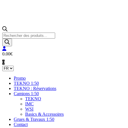
Recherche
de
produits
0.00
€
0
Promo
TEKNO 1:50
TEKNO : Réservations
Camions 1:50
TEKNO
IMC
WSI
Basics & Accessoires
Grues & Travaux 1:50
Contact