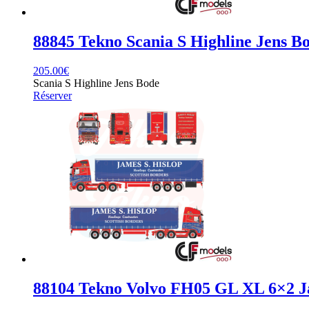
88845 Tekno Scania S Highline Jens B
205.00
€
Scania S Highline Jens Bode
Réserver
88104 Tekno Volvo FH05 GL XL 6×2 Ja