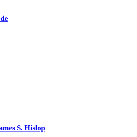
ode
mes S. Hislop