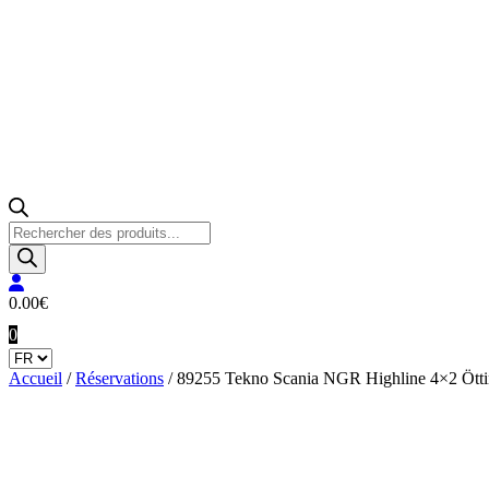
Recherche
de
produits
0.00
€
0
Accueil
/
Réservations
/ 89255 Tekno Scania NGR Highline 4×2 Ötti