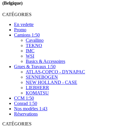
(Belgique)
CATÉGORIES
En vedette
Promo
Camions 1:50
Cavallino
TEKNO
IMC
WSI
Basics & Accessoires
Grues & Travaux 1:50
ATLAS-COPCO - DYNAPAC
SENNEBOGEN
NEW HOLLAND - CASE
LIEBHERR
KOMATSU
CCM 1:50
Conrad 1:50
Nos modèles 1:43
Réservations
CATÉGORIES