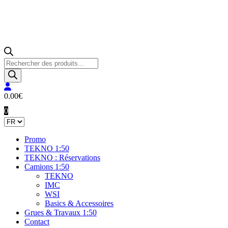
Recherche
de
produits
0.00
€
0
Promo
TEKNO 1:50
TEKNO : Réservations
Camions 1:50
TEKNO
IMC
WSI
Basics & Accessoires
Grues & Travaux 1:50
Contact