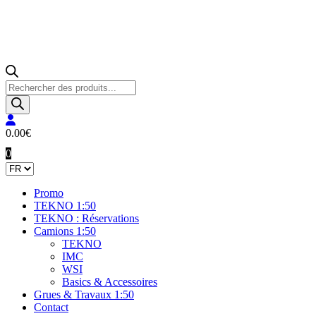
Recherche
de
produits
0.00
€
0
Promo
TEKNO 1:50
TEKNO : Réservations
Camions 1:50
TEKNO
IMC
WSI
Basics & Accessoires
Grues & Travaux 1:50
Contact