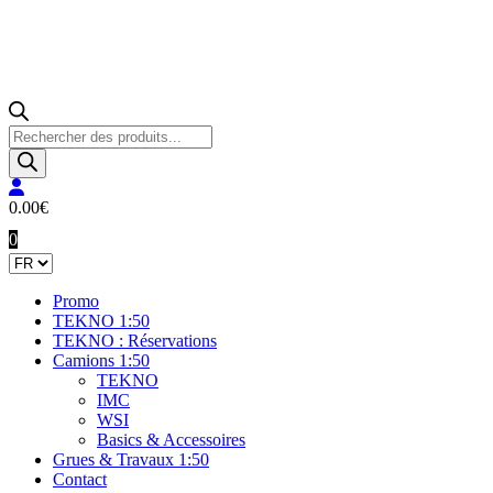
Recherche
de
produits
0.00
€
0
Promo
TEKNO 1:50
TEKNO : Réservations
Camions 1:50
TEKNO
IMC
WSI
Basics & Accessoires
Grues & Travaux 1:50
Contact