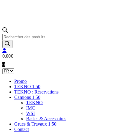
Recherche
de
produits
0.00
€
0
Promo
TEKNO 1:50
TEKNO : Réservations
Camions 1:50
TEKNO
IMC
WSI
Basics & Accessoires
Grues & Travaux 1:50
Contact