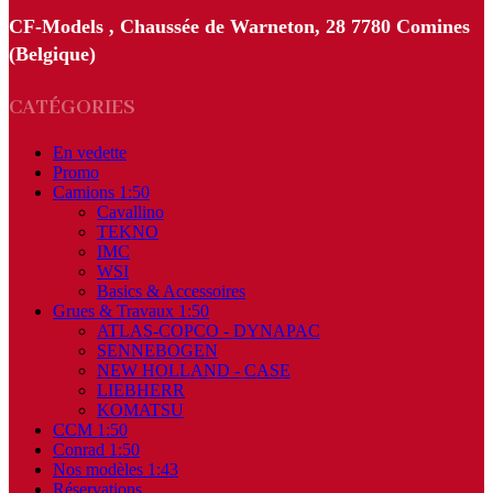
CF-Models , Chaussée de Warneton, 28 7780 Comines
(Belgique)
CATÉGORIES
En vedette
Promo
Camions 1:50
Cavallino
TEKNO
IMC
WSI
Basics & Accessoires
Grues & Travaux 1:50
ATLAS-COPCO - DYNAPAC
SENNEBOGEN
NEW HOLLAND - CASE
LIEBHERR
KOMATSU
CCM 1:50
Conrad 1:50
Nos modèles 1:43
Réservations