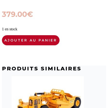
379.00
€
1 en stock
quantité
AJOUTER AU PANIER
de
CCM
D11N-
03
CATERPILLAR
D11N
PRODUITS SIMILAIRES