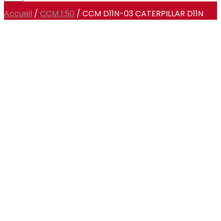
Accueil
/
CCM 1:50
/ CCM D11N-03 CATERPILLAR D11N