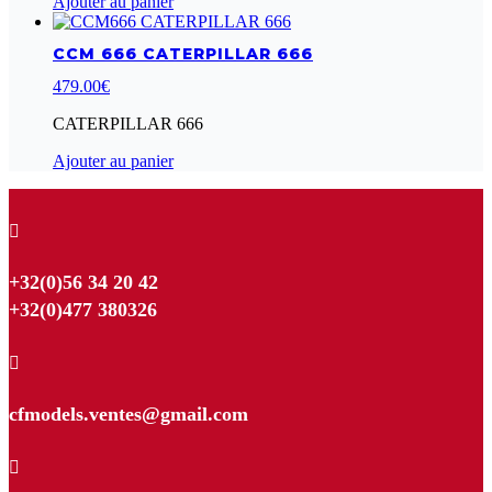
Ajouter au panier
149.00€.
119.20€.
CCM 666 CATERPILLAR 666
479.00
€
CATERPILLAR 666
Ajouter au panier

+32(0)56 34 20 42
+32(0)477 380326

cfmodels.ventes@gmail.com
